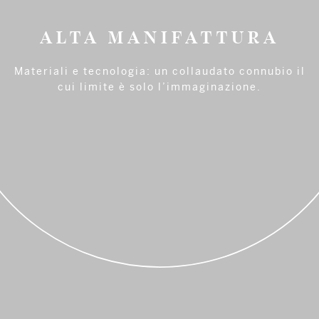
COMUNICAZIONE
ALTA MANIFATTURA
La Santo Passaia è molto attenta alle strategie
Materiali e tecnologia: un collaudato connubio il
di marketing, collaborando con le più importanti
riviste di Interior Design nazionali ed
cui limite è solo l’immaginazione.
internazionali.